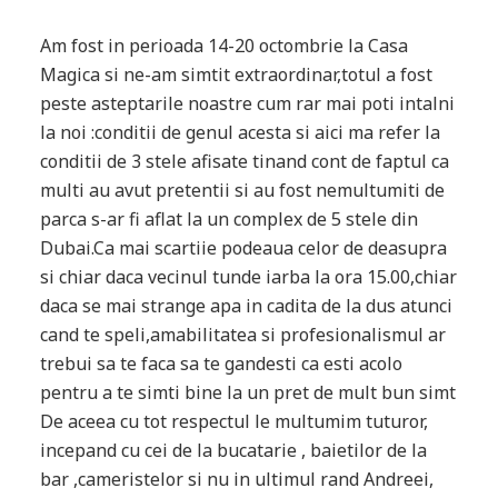
Am fost in perioada 14-20 octombrie la Casa
Magica si ne-am simtit extraordinar,totul a fost
peste asteptarile noastre cum rar mai poti intalni
la noi :conditii de genul acesta si aici ma refer la
conditii de 3 stele afisate tinand cont de faptul ca
multi au avut pretentii si au fost nemultumiti de
parca s-ar fi aflat la un complex de 5 stele din
Dubai.Ca mai scartiie podeaua celor de deasupra
si chiar daca vecinul tunde iarba la ora 15.00,chiar
daca se mai strange apa in cadita de la dus atunci
cand te speli,amabilitatea si profesionalismul ar
trebui sa te faca sa te gandesti ca esti acolo
pentru a te simti bine la un pret de mult bun simt
De aceea cu tot respectul le multumim tuturor,
incepand cu cei de la bucatarie , baietilor de la
bar ,cameristelor si nu in ultimul rand Andreei,