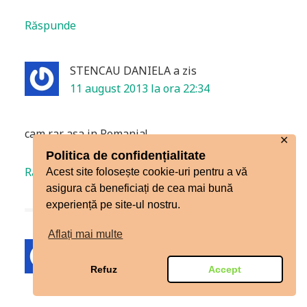
Răspunde
STENCAU DANIELA
a zis
11 august 2013 la ora 22:34
cam rar asa in Romania!
✕
Politica de confidențialitate
Răspunde
Acest site folosește cookie-uri pentru a vă
asigura că beneficiați de cea mai bună
experiență pe site-ul nostru.
Aflați mai multe
Nicoleta
a zis
29 noiembrie 2012 la ora 11:54
Refuz
Accept