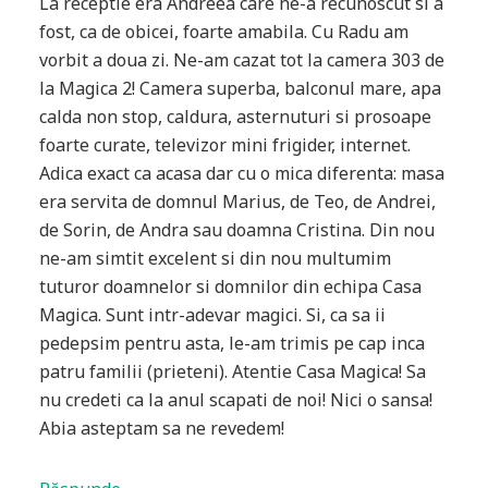
La receptie era Andreea care ne-a recunoscut si a
fost, ca de obicei, foarte amabila. Cu Radu am
vorbit a doua zi. Ne-am cazat tot la camera 303 de
la Magica 2! Camera superba, balconul mare, apa
calda non stop, caldura, asternuturi si prosoape
foarte curate, televizor mini frigider, internet.
Adica exact ca acasa dar cu o mica diferenta: masa
era servita de domnul Marius, de Teo, de Andrei,
de Sorin, de Andra sau doamna Cristina. Din nou
ne-am simtit excelent si din nou multumim
tuturor doamnelor si domnilor din echipa Casa
Magica. Sunt intr-adevar magici. Si, ca sa ii
pedepsim pentru asta, le-am trimis pe cap inca
patru familii (prieteni). Atentie Casa Magica! Sa
nu credeti ca la anul scapati de noi! Nici o sansa!
Abia asteptam sa ne revedem!