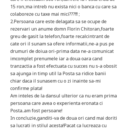
15 ron.;ma intreb nu exista nici o banca cu care sa
colaboreze cu taxe mai mici???!!! ;
2.Persoana care este delagata sa se ocupe de
rezervari un anume domn Florin Chitoran,foarte
greu de gasit la telefon,foarte recalcintrant de
cate ori il sunam sa ofere informatii,ne-a pus pe
drumuri de doiua ori-prima data ne-a comunicat
imcomplet prenumele iar a doua oara cand
tranzactia a fost efectuata cu succes nu s-a obosit
sa ajunga in timp util la Posta sa ridice banii
chiar daca il sunasem cu o zi inainte sa-mi
confirme plata!
Am inteles de la dansul ulterior ca nu eram prima
persoana care avea o experienta eronata ci
Posta..am fost persoane!
In concluzie,ganditi-va de doua ori cand mai doriti
sa lucrati in stilul acesta!Pacat ca lucreaza cu